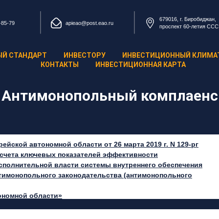
679016, г. Биробиджан,
-85-79
apieao@post.eao.ru
проспект 60-летия ССС
ЫЙ СТАНДАРТ
ИНВЕСТОРУ
ИНВЕСТИЦИОННЫЙ КЛИМА
КОНТАКТЫ
ИНВЕСТИЦИОННАЯ КАРТА
Антимонопольный комплаенс
ейской автономной области от 26 марта 2019 г. N 129-рг
счета ключевых показателей эффективности
сполнительной власти системы внутреннего обеспечения
тимонопольного законодательства (антимонопольного
ономной области»