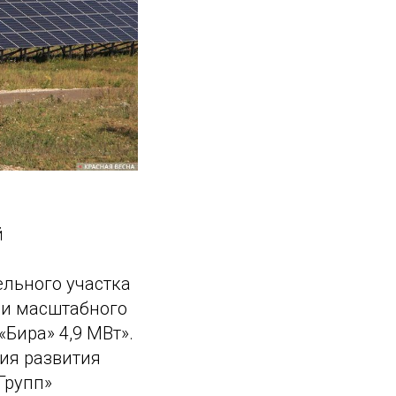
й
льного участка
ии масштабного
Бира» 4,9 МВт».
ия развития
Групп»