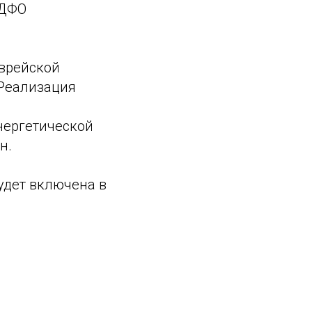
 ДФО
Еврейской
 Реализация
энергетической
н.
удет включена в