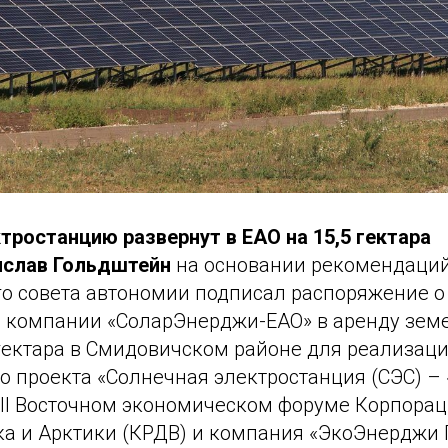
тростанцию развернут в ЕАО на 15,5 гектара
ислав Гольдштейн
на основании рекомендаци
о совета автономии подписал распоряжение о
 компании «СоларЭнерджи-ЕАО» в аренду земе
гектара в Смидовичском районе для реализац
 проекта «Солнечная электростанция (СЭС) – «
III Восточном экономическом форуме Корпорац
ка и Арктики (КРДВ) и компания «ЭкоЭнерджи 