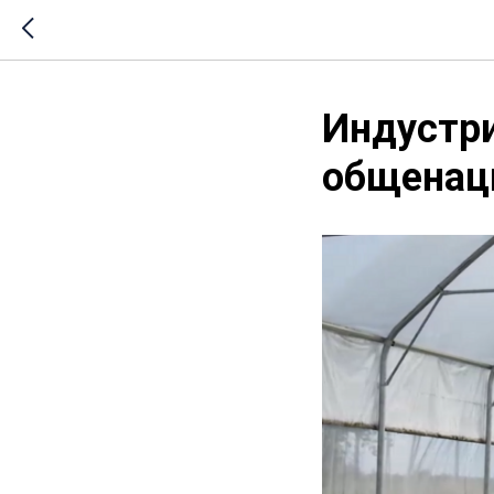
Индустри
общенац