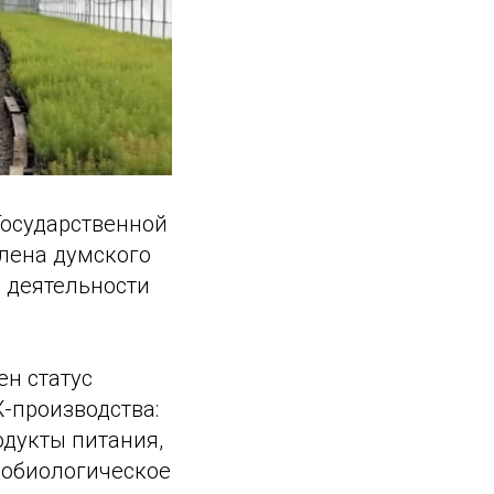
Государственной
члена думского
о деятельности
ен статус
-производства:
одукты питания,
робиологическое