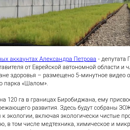
ых аккаунтах Александра Петрова
- депутата 
тавителя от Еврейской автономной области и 
ране здоровья – размещено 5-минутное видео 
о парка «Шалом».
а 120 га в границах Биробиджана, ему присво
режающего развития. Здесь будут собраны ЗОЖ
ся к экологии, включая экологически чистые пр
ю, в том числе медтехника, химическое и мик