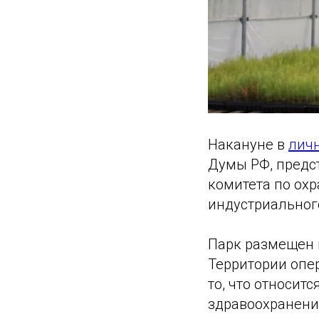
Накануне в
личн
Думы РФ, предс
комитета по ох
индустриальног
Парк размещен н
Территории опе
то, что относит
здравоохранени