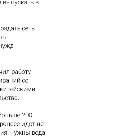
 выпускать в
оздать сеть
ть
 нужд
чил работу
иваний со
 китайскими
льство.
больше 200
роцесс идёт не
ия, нужны вода,