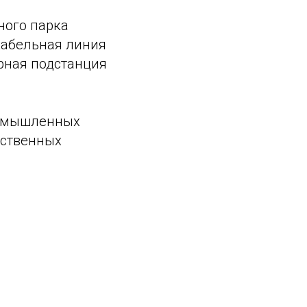
ного парка
кабельная линия
рная подстанция
ромышленных
дственных