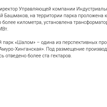
директор Управляющей компании Индустриаль
й Башмаков, на территории парка проложена 
 более километра, установлена трансформато
МВт.
 парк «Шалом» – одина из перспективных п
Амуро-Хинганская». Под размещение произво
ь отведено более ста гектаров.