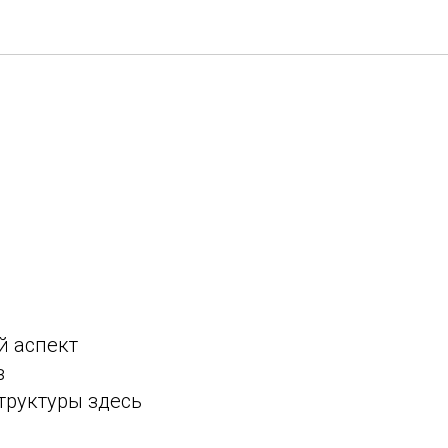
й аспект
в
труктуры здесь