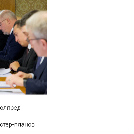
полпред
астер-планов