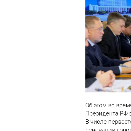
Об этом во врем
Президента РФ 
В числе первос
реновации город