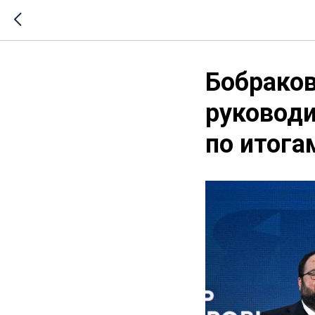
Бобраков
руковод
по итога