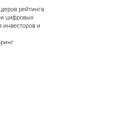
идеров рейтинга
ди цифровых
я инвесторов и
оринг