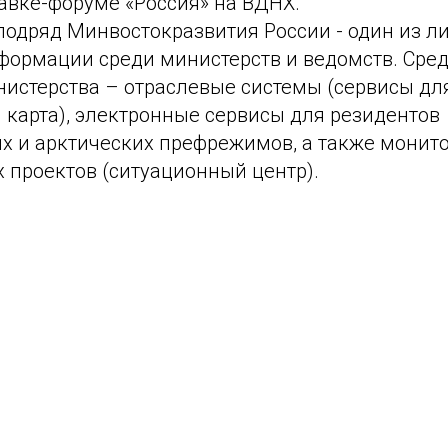
авке-форуме «Россия» на ВДНХ.
подряд Минвостокразвития России - один из л
формации среди министерств и ведомств. Сре
нистерства – отраслевые системы (сервисы дл
 карта), электронные сервисы для резидентов
х и арктических префрежимов, а также монит
 проектов (ситуационный центр).