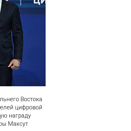
льнего Востока
телей цифровой
ную награду
ры Максут