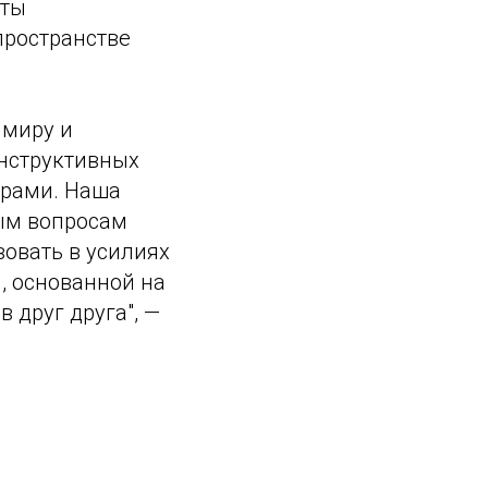
кты
пространстве
 миру и
онструктивных
ерами. Наша
ным вопросам
вовать в усилиях
, основанной на
 друг друга", —