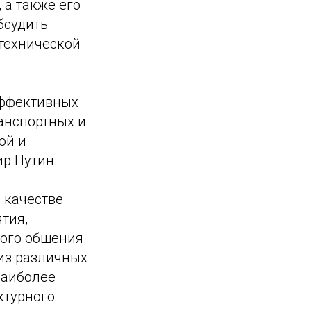
 а также его
бсудить
технической
эффективных
анспортных и
ой и
р Путин.
 качестве
тия,
ного общения
 из различных
наиболее
ктурного