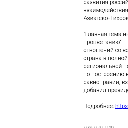
развития россий
взаимодействия
Азиатско-Тихоок
"Главная тема н
процветанию“ —
отношений со в
страна в полно
региональной по
по построению 
равноправии, вз
добавил презид
Подробнее:
http
2023-09-05 11:00