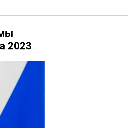
емы
а 2023