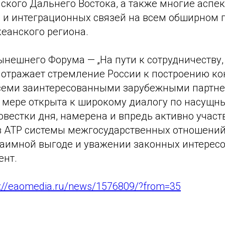
ского Дальнего Востока, а также многие аспе
 и интеграционных связей на всем обширном 
еанского региона.
ынешнего Форума — „На пути к сотрудничеству,
 отражает стремление России к построению к
семи заинтересованными зарубежными партн
й мере открыта к широкому диалогу по насущ
вестки дня, намерена и впредь активно участ
в АТР системы межгосударственных отношений
аимной выгоде и уважении законных интересов
ент.
s://eaomedia.ru/news/1576809/?from=35