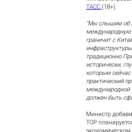
ТАСС
(18+).
"Мы слышим об и
международную Т
граничит с Кита
инфраструктуры 
традиционно При
исторически, гл
которым сейчас 
практический пр
международной т
должен быть сфо
Министр добави
ТОР планируетс
экономическом ф