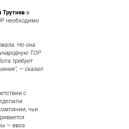
 Трутнев
в
ОР необходимо
овала. Но она
ждународную ТОР
бота требует
шения", — сказал
етствии с
ределили
компании, чьи
тривается
ы — ввоз