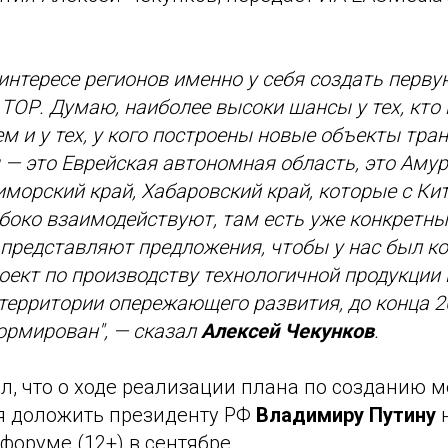
нтересе регионов именно у себя создать перву
ОР. Думаю, наиболее высоки шансы у тех, кто
ем и у тех, у кого построены новые объекты тра
— это Еврейская автономная область, это Амур
морский край, Хабаровский край, которые с Ки
убоко взаимодействуют, там есть уже конкретны
представляют предложения, чтобы у нас был к
оект по производству технологичной продукции
ерритории опережающего развития, до конца 20
рмирован", — сказал
Алексей Чекунков
.
л, что о ходе реализации плана по созданию 
я доложить президенту РФ
Владимиру Путину
н
оруме (12+) в сентябре.