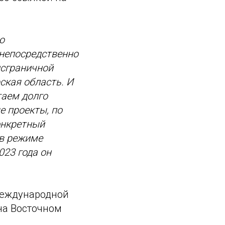
ю
 непосредственно
нсграничной
ская область. И
таем долго
е проекты, по
онкретный
 в режиме
23 года он
международной
а Восточном