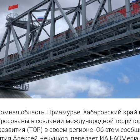
номная область, Приамурье, Хабаровский край
ересованы в создании международной террито
звития (ТОР) в своем регионе. Об этом сообщ
тия Алексей Чекунков, передает ИА ЕАОMedia 