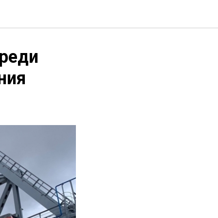
среди
ния