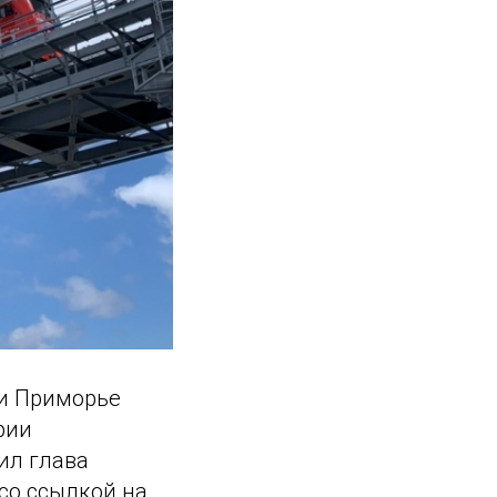
 и Приморье
рии
ил глава
со ссылкой на