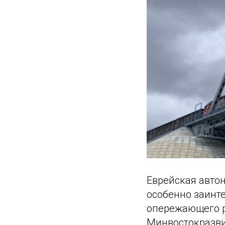
Еврейская авто
особенно заинт
опережающего ра
Минвостокразви